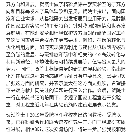
究方向和进展，贺院士做了精彩点评并就实验室的研究方
向和目标等发表了具体建议和意见。贺院士指出，面向国
家和企业需求，从基础研究出发拓展到应用研究，是醇醚
酯国家工程实验室的主要特色；针对我国的国情和世界发
展趋势，在能源安全和环境保护等方面对醇醚酯国家工程
室这类国家级平台提出了更高要求。例如，在碳的转化与
优化利用方面，如何实现资源利用与转化从低碳到零碳乃
至负碳的发展、与碳排放和碳中和相关的CO2高效转化与
利用新途径、环境催化与可持续发展等，值得投入更大的
努力。同时，贺院士根据自身的研究进展和经验，指出催
化剂在反应过程的动态结构表征具有重要意义，需要切实
加强这方面的研究，并表示厦大在这方面是强项，希望接
下来双方就共同关注的课题进行深入合作。会后，贺院士
一行在宋毅书记的陪同下，参观了国家工程室若干实验
室，对工程室近几年在实验设施的建设进展表示赞赏。
贺泓院士于2019年受聘担任我校杰出访问教授。受聘以
来，已在科研合作和联合培养研究生等方面已经取得实质
性进展，相信通过这次交流访问，将进一步加强我校和我