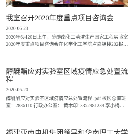
我室召开2020年度重点项目咨询会
2020-06-23
2020年6月20日上午，醇醚酯化工清洁生产国家工程实验室
2020年度重点项目咨询会在化学化工学院卢嘉锡楼202报告
厅举行。学院党委宋毅书记出席会议，本室主任袁友珠教
授主持会议并致欢迎词。学院副院长洪文晶教授，新能...
醇醚酯应对实验室区域疫情应急处置流
程
2020-05-20
醇醚酯应对实验室区域疫情应急处置流程 .pdf 校区总值班
室：2886110 行政办公室： 黄木印13352981239 李小梅
18950138969 教工安全员： 陈秉辉组（谢建榕
18906038144） 李建辉组（李建辉13395038384） 连奕新组
（王伟...
福建亚南电机集团领导和华南理工大学