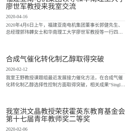
廖世军教授来我室交流
2020-04-16
2020年4月6日上午，福建亚南电机集团董事长郭健先生、
总经理郭玮韡女士和华南理工大学廖世军教授等一行四人
来室参观交流。工程室主任袁友珠教授、副主任黄木印在
醇醚酯国家工程室2楼会议室接待了交流团，我校能源学
院...
合成气催化转化制乙醇取得突破
2020-02-12
我室王野教授课题组最近发展接力催化方法，在合成气催
化转化制乙醇选择性控制方面取得突破，相关成果“Single-
pass transformation of syngas into ethanol with high selectivity
by triple tandem catalysis”发表...
我室洪文晶教授荣获霍英东教育基金会
第十七届青年教师奖二等奖
2020-02-06